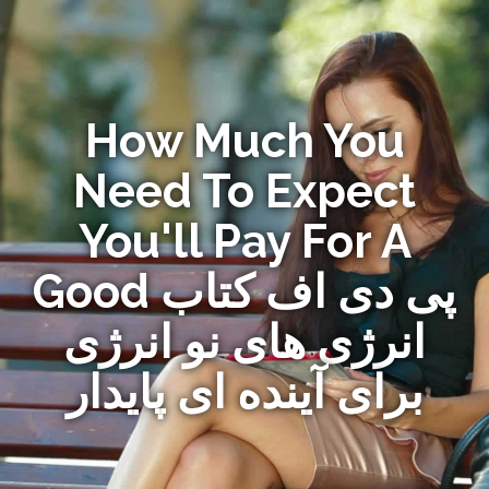
How Much You
Need To Expect
You'll Pay For A
Good پی دی اف کتاب
انرژی های نو انرژی
برای آینده ای پایدار